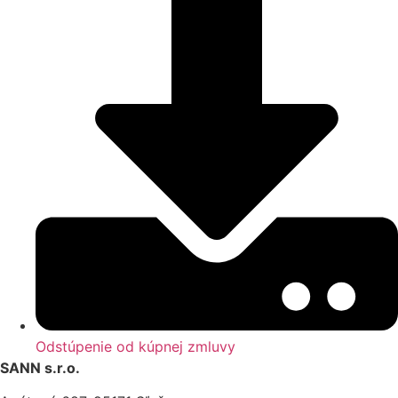
Odstúpenie od kúpnej zmluvy
SANN s.r.o.