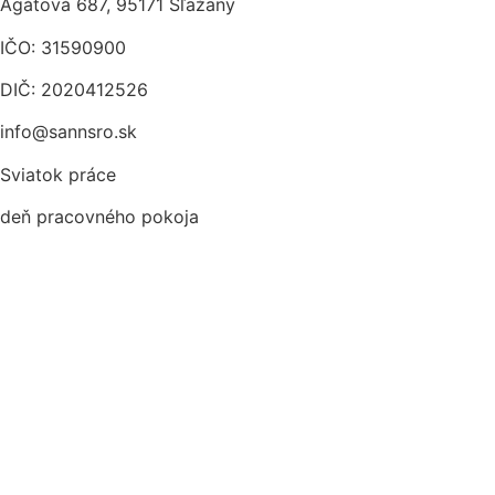
Agátová 687, 95171 Sľažany
IČO: 31590900
DIČ: 2020412526
info@sannsro.sk
Sviatok práce
deň pracovného pokoja