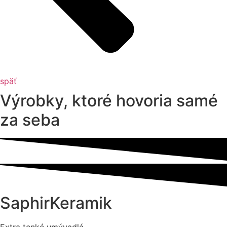
späť
Výrobky, ktoré hovoria samé
za seba
SaphirKeramik
Extra tenké umývadlá