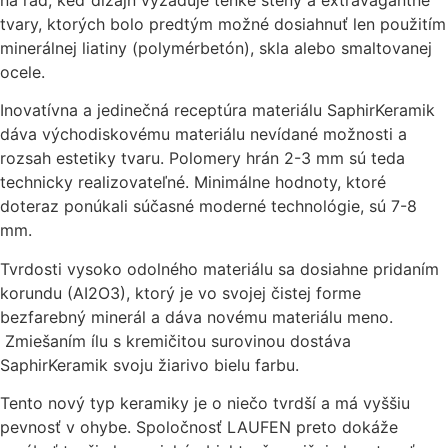
na rad, keď dizajn vyžaduje tenké steny a extravagantné
tvary, ktorých bolo predtým možné dosiahnuť len použitím
minerálnej liatiny (polymérbetón), skla alebo smaltovanej
ocele.
Inovatívna a jedinečná receptúra materiálu SaphirKeramik
dáva východiskovému materiálu nevídané možnosti a
rozsah estetiky tvaru. Polomery hrán 2-3 mm sú teda
technicky realizovateľné. Minimálne hodnoty, ktoré
doteraz ponúkali súčasné moderné technológie, sú 7-8
mm.
Tvrdosti vysoko odolného materiálu sa dosiahne pridaním
korundu (AI2O3), ktorý je vo svojej čistej forme
bezfarebný minerál a dáva novému materiálu meno.
Zmiešaním ílu s kremičitou surovinou dostáva
SaphirKeramik svoju žiarivo bielu farbu.
Tento nový typ keramiky je o niečo tvrdší a má vyššiu
pevnosť v ohybe. Spoločnosť LAUFEN preto dokáže