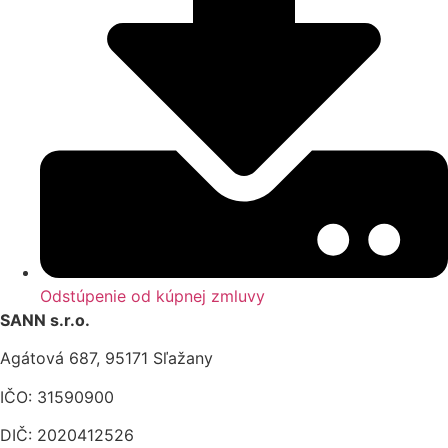
Odstúpenie od kúpnej zmluvy
SANN s.r.o.
Agátová 687, 95171 Sľažany
IČO: 31590900
DIČ: 2020412526