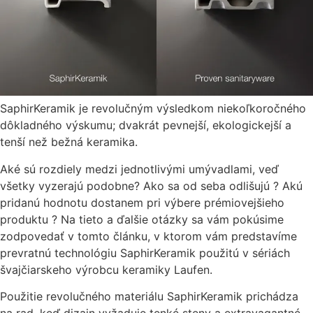
SaphirKeramik je revolučným výsledkom niekoľkoročného
dôkladného výskumu; dvakrát pevnejší, ekologickejší a
tenší než bežná keramika.
Aké sú rozdiely medzi jednotlivými umývadlami, veď
všetky vyzerajú podobne? Ako sa od seba odlišujú ? Akú
pridanú hodnotu dostanem pri výbere prémiovejšieho
produktu ? Na tieto a ďalšie otázky sa vám pokúsime
zodpovedať v tomto článku, v ktorom vám predstavíme
prevratnú technológiu SaphirKeramik použitú v sériách
švajčiarskeho výrobcu keramiky Laufen.
Použitie revolučného materiálu SaphirKeramik prichádza