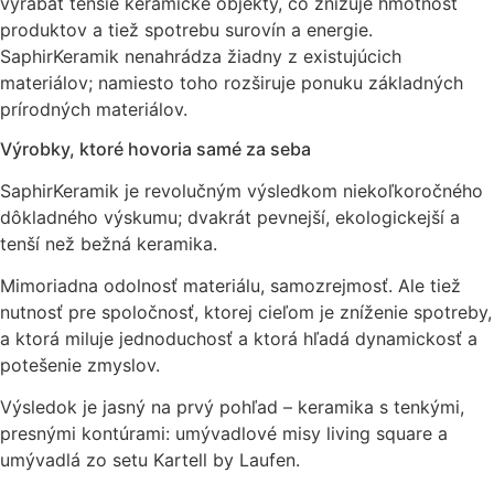
vyrábať tenšie keramické objekty, čo znižuje hmotnosť
produktov a tiež spotrebu surovín a energie.
SaphirKeramik nenahrádza žiadny z existujúcich
materiálov; namiesto toho rozširuje ponuku základných
prírodných materiálov.
Výrobky, ktoré hovoria samé za seba
SaphirKeramik je revolučným výsledkom niekoľkoročného
dôkladného výskumu; dvakrát pevnejší, ekologickejší a
tenší než bežná keramika.
Mimoriadna odolnosť materiálu, samozrejmosť. Ale tiež
nutnosť pre spoločnosť, ktorej cieľom je zníženie spotreby,
a ktorá miluje jednoduchosť a ktorá hľadá dynamickosť a
potešenie zmyslov.
Výsledok je jasný na prvý pohľad – keramika s tenkými,
presnými kontúrami: umývadlové misy living square a
umývadlá zo setu Kartell by Laufen.