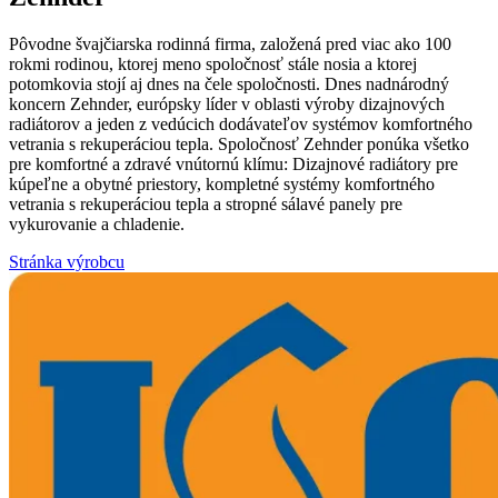
Pôvodne švajčiarska rodinná firma, založená pred viac ako 100
rokmi rodinou, ktorej meno spoločnosť stále nosia a ktorej
potomkovia stojí aj dnes na čele spoločnosti. Dnes nadnárodný
koncern Zehnder, európsky líder v oblasti výroby dizajnových
radiátorov a jeden z vedúcich dodávateľov systémov komfortného
vetrania s rekuperáciou tepla. Spoločnosť Zehnder ponúka všetko
pre komfortné a zdravé vnútornú klímu: Dizajnové radiátory pre
kúpeľne a obytné priestory, kompletné systémy komfortného
vetrania s rekuperáciou tepla a stropné sálavé panely pre
vykurovanie a chladenie.
Stránka výrobcu