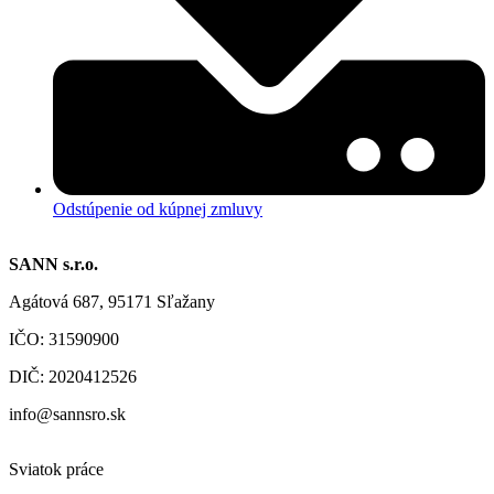
Odstúpenie od kúpnej zmluvy
SANN s.r.o.
Agátová 687, 95171 Sľažany
IČO: 31590900
DIČ: 2020412526
info@sannsro.sk
Sviatok práce