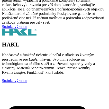
priemyselnú. Vyrábame a ponúkame kompletný sortiment
elektrického vykurovania pre váš dom, kanceláriu, vonkajšie
aplikácie, ale aj do priemyselných a poľnohospodárskych objektov
Nadštandardné záručné podmienky Poskytované garancie sú
podložené viac než 25 ročnou tradíciou a poistením zodpovednosti
za škody platnom pre celý svet.
Stránka výrobcu
HAKL
Nadčasové a funkčné riešenie kúpeľní v súlade so životným
prostredím je pre
Laufen
hlavná. Svojimi revolučnými
technológiami sa už dlho snaží o znižovanie spotreby vody a
elektriny. Materiál SaphirKeramik. Tenké, presné kontúry.
Kvalita
Laufen
. Funkčnosť, ktorá zdobí.
Stránka výrobcu