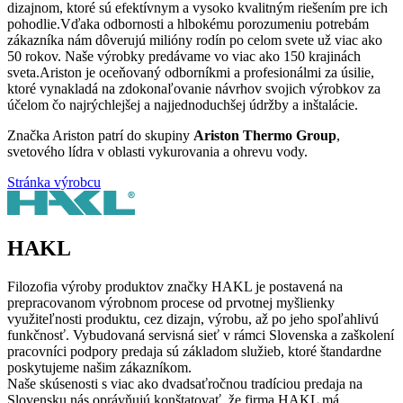
dizajnom, ktoré sú efektívnym a vysoko kvalitným riešením pre ich
pohodlie.
Vďaka odbornosti a hlbokému porozumeniu potrebám
zákazníka nám dôverujú milióny rodín po celom svete už viac ako
50 rokov. Naše výrobky predávame vo viac ako 150 krajinách
sveta.
Ariston je oceňovaný odborníkmi a profesionálmi za úsilie,
ktoré vynakladá na zdokonaľovanie návrhov svojich výrobkov za
účelom čo najrýchlejšej a najjednoduchšej údržby a inštalácie.
Značka Ariston patrí do skupiny
Ariston Thermo Group
,
svetového lídra v oblasti vykurovania a ohrevu vody.
Stránka výrobcu
HAKL
Filozofia výroby produktov značky HAKL je postavená na
prepracovanom výrobnom procese od prvotnej myšlienky
využiteľnosti produktu, cez dizajn, výrobu, až po jeho spoľahlivú
funkčnosť. Vybudovaná servisná sieť v rámci Slovenska a zaškolení
pracovníci podpory predaja sú základom služieb, ktoré štandardne
poskytujeme našim zákazníkom.
Naše skúsenosti s viac ako dvadsaťročnou tradíciou predaja na
Slovensku nás oprávňujú konštatovať, že firma HAKL má