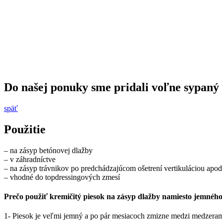
Do našej ponuky sme pridali voľne sypaný 
späť
Použitie
– na zásyp betónovej dlažby
– v záhradníctve
– na zásyp trávnikov po predchádzajúcom ošetrení vertikuláciou apod
– vhodné do topdressingových zmesí
Prečo použiť kremičitý piesok na zásyp dlažby namiesto jemného
1- Piesok je veľmi jemný a po pár mesiacoch zmizne medzi medzeram