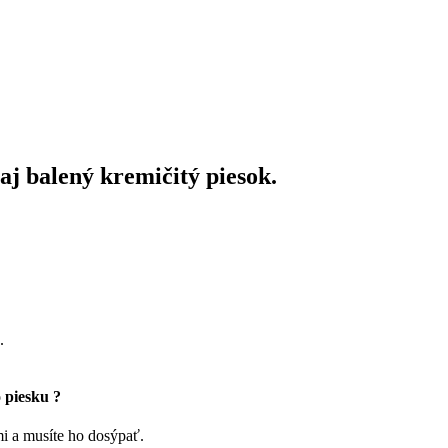
aj balený kremičitý piesok.
.
 piesku ?
i a musíte ho dosýpať.